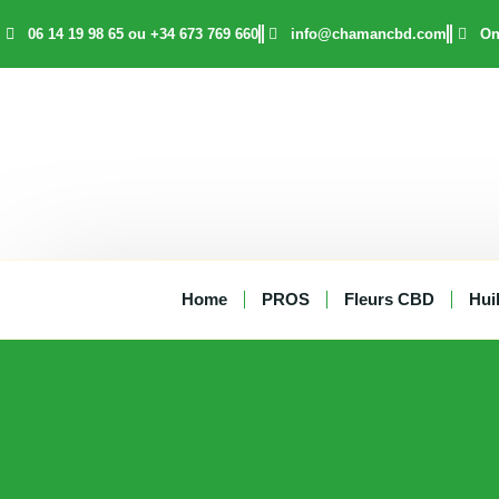
Aller
06 14 19 98 65 ou +34 673 769 660
info@chamancbd.com
On
au
contenu
Home
PROS
Fleurs CBD
Hui