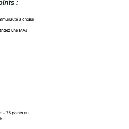
ints :