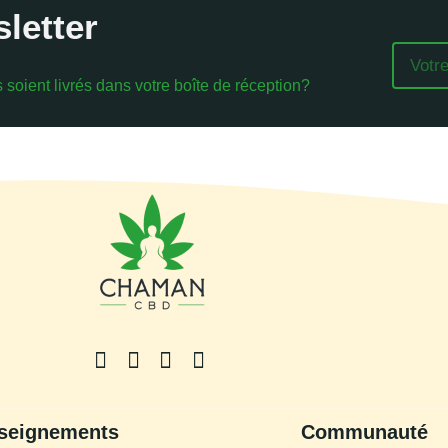
letter
Email
soient livrés dans votre boîte de réception?
seignements
Communauté