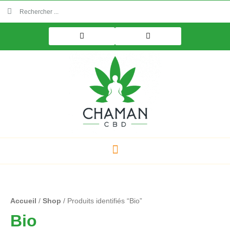
Aller
Rechercher
Rechercher
au
contenu
Trié
Accueil
/
Shop
/ Produits identifiés “Bio”
par
prix
Bio
décroissant