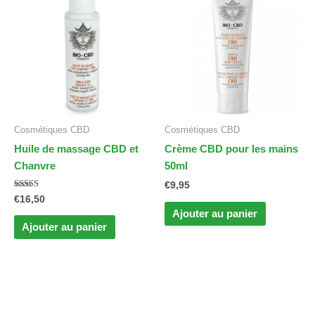
Cosmétiques CBD
Cosmétiques CBD
Huile de massage CBD et
Crème CBD pour les mains
Chanvre
50ml
€
9,95
Note
€
16,50
4.00
Ajouter au panier
sur 5
Ajouter au panier