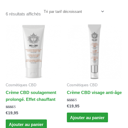
6 résultats affichés
Cosmétiques CBD
Cosmétiques CBD
Crème CBD soulagement
Crème CBD visage anti-âge
prolongé. Effet chauffant
Note
€
19,95
4.67
Note
sur 5
€
19,95
5.00
Ajouter au panier
sur 5
Ajouter au panier