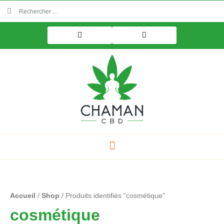
Aller
Rechercher
Rechercher
au
contenu
Trié
Accueil
/
Shop
/ Produits identifiés “cosmétique”
par
prix
cosmétique
décroissant