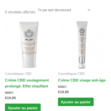
6 résultats affichés
Cosmétiques CBD
Cosmétiques CBD
Crème CBD soulagement
Crème CBD visage anti-âge
prolongé. Effet chauffant
Note
€
19,95
4.67
Note
sur 5
€
19,95
5.00
Ajouter au panier
sur 5
Ajouter au panier