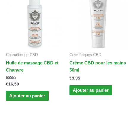
Cosmétiques CBD
Cosmétiques CBD
Huile de massage CBD et
Crème CBD pour les mains
Chanvre
50ml
€
9,95
Note
€
16,50
4.00
Ajouter au panier
sur 5
Ajouter au panier