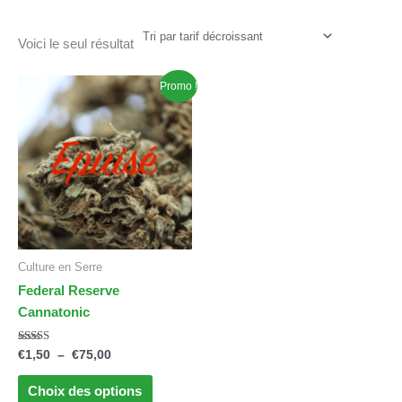
Voici le seul résultat
Plage
Ce
Promo !
de
produit
prix :
a
€1,50
à
plusieurs
€75,00
variations.
Les
options
peuvent
être
Culture en Serre
choisies
Federal Reserve
sur
Cannatonic
la
page
Note
€
1,50
–
€
75,00
du
4.64
sur 5
produit
Choix des options