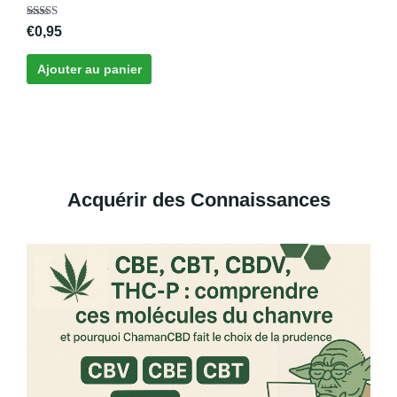
Note
€
0,95
4.79
sur 5
Ajouter au panier
Acquérir des Connaissances