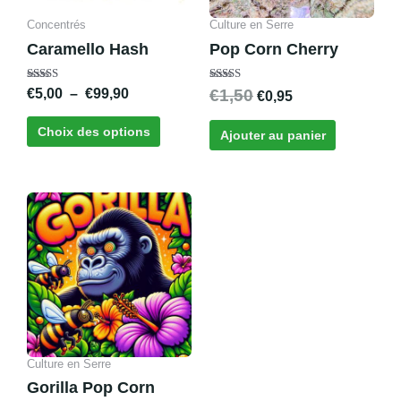
peuvent
Concentrés
Culture en Serre
être
Caramello Hash
Pop Corn Cherry
choisies
sur
Note
Note
€
5,00
–
€
99,90
€
1,50
€
0,95
la
4.71
4.00
sur 5
sur 5
page
Choix des options
Ajouter au panier
du
produit
Culture en Serre
Gorilla Pop Corn