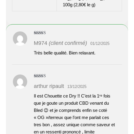
100g (2,80€ le g)
Note
5
sur 5
M974
(client confirmé)
01/12/2025
Très belle qualité. Bien relaxant.
Note
5
sur 5
arthur ripault
13/12/2025
Il est Chouette ce Dry !! C’est la 1ʳᵉ fois
que je goute un produit CBD venant du
Bled 😉 et je comprends enfin se coté
« OG »/terreux que l’ont me parlait ces
tres bon , assez unique comme saveur et
en un ressenti prononcé , limite