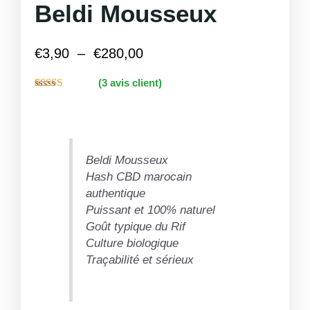
Beldi Mousseux
€
3,90
–
€
280,00
Plage
(
3
avis client)
de
Noté
2
5.00
prix :
sur 5 basé
sur
notations
€3,90
client
à
€280,00
Beldi Mousseux
Hash CBD marocain
authentique
Puissant et 100% naturel
Goût typique du Rif
Culture biologique
Traçabilité et sérieux