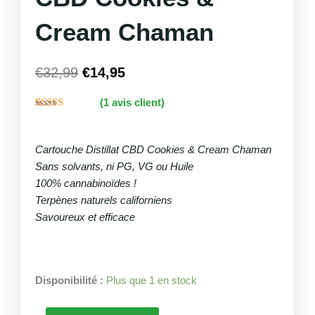
Cream Chaman
€
32,99
€
14,95
Le
Le
(
1
avis client)
prix
prix
Noté
1
initial
actuel
3.00
sur 5
était :
est :
Cartouche Distillat CBD Cookies & Cream Chaman
basé
€32,99.
€14,95.
sur
Sans solvants, ni PG, VG ou Huile
notation
client
100% cannabinoïdes !
Terpènes naturels californiens
Savoureux et efficace
quantité
Disponibilité :
Plus que 1 en stock
de
Cartouche