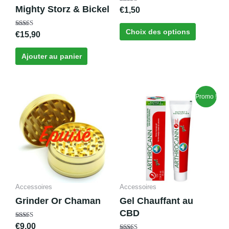
sur
Mighty Storz & Bickel
Note
€
1,50
la
4.00
sur 5
page
Choix des options
Note
€
15,90
du
5.00
sur 5
produit
Ajouter au panier
Le
Le
Promo !
prix
prix
initial
actuel
était :
est :
€18,40.
€13,50.
Accessoires
Accessoires
Grinder Or Chaman
Gel Chauffant au
CBD
Note
€
9,00