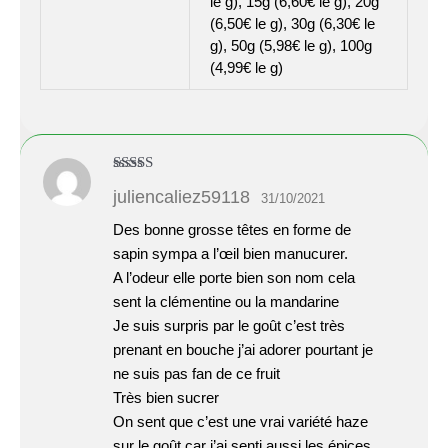
le g), 15g (6,60€ le g), 20g
(6,50€ le g), 30g (6,30€ le
g), 50g (5,98€ le g), 100g
(4,99€ le g)
Note
4
juliencaliez59118
31/10/2021
sur 5
Des bonne grosse têtes en forme de
sapin sympa a l’œil bien manucurer.
A l’odeur elle porte bien son nom cela
sent la clémentine ou la mandarine
Je suis surpris par le goût c’est très
prenant en bouche j’ai adorer pourtant je
ne suis pas fan de ce fruit
Très bien sucrer
On sent que c’est une vrai variété haze
sur le goût car j’ai senti aussi les épices