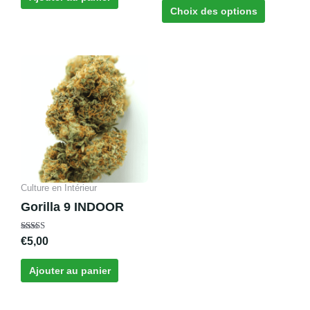
du
Choix des options
produit
Culture en Intérieur
Gorilla 9 INDOOR
Note
€
5,00
4.89
sur 5
Ajouter au panier