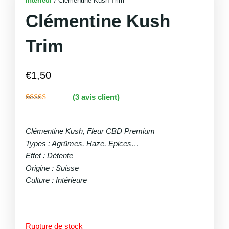
Intérieur
/ Clémentine Kush Trim
Clémentine Kush
Trim
€
1,50
(
3
avis client)
Noté
3
4.67
sur 5 basé
sur
Clémentine Kush, Fleur CBD Premium
notations
client
Types : Agrûmes, Haze, Epices…
Effet : Détente
Origine : Suisse
Culture : Intérieure
Rupture de stock