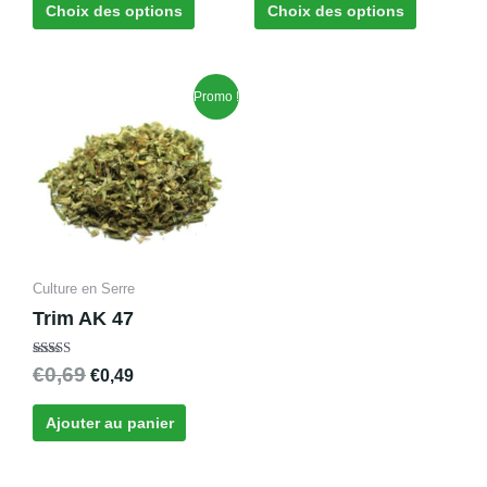
Choix des options
Choix des options
du
du
produit
produit
Le
Le
Promo !
prix
prix
initial
actuel
était :
est :
€0,69.
€0,49.
Culture en Serre
Trim AK 47
Note
€
0,69
€
0,49
5.00
sur 5
Ajouter au panier