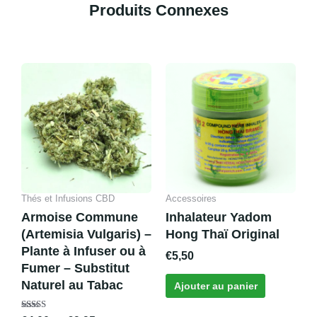
Produits Connexes
Produits similaires
Plage
Ce
de
produit
prix :
a
€4,00
plusieurs
à
variations.
€9,95
Les
options
peuvent
Thés et Infusions CBD
Accessoires
être
Armoise Commune
Inhalateur Yadom
choisies
(Artemisia Vulgaris) –
Hong Thaï Original
sur
Plante à Infuser ou à
€
5,50
la
Fumer – Substitut
page
Naturel au Tabac
Ajouter au panier
du
produit