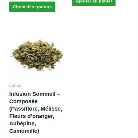
sur 5
Ajouter au panier
produit
Choix des options
Plage
Ce
de
produit
prix :
a
€7,50
plusieurs
à
variations.
€12,00
Les
options
peuvent
Extras
être
Infusion Sommeil –
choisies
Composée
sur
(Passiflore, Mélisse,
la
Fleurs d’oranger,
page
Aubépine,
du
Camomille)
produit