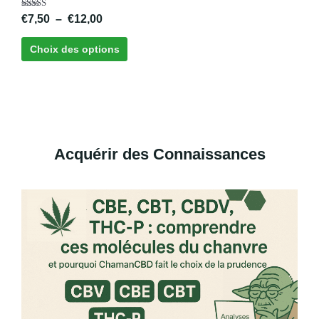
Note
€
7,50
–
€
12,00
5.00
sur 5
Choix des options
Acquérir des Connaissances