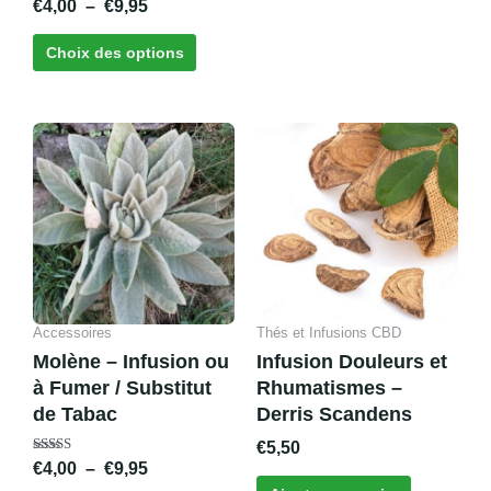
Note
€
4,00
–
€
9,95
5.00
sur 5
Choix des options
Plage
Ce
de
produit
prix :
a
€4,00
plusieurs
à
variations.
€9,95
Les
options
peuvent
Accessoires
Thés et Infusions CBD
être
Molène – Infusion ou
Infusion Douleurs et
choisies
à Fumer / Substitut
Rhumatismes –
sur
de Tabac
Derris Scandens
la
€
5,50
page
Note
€
4,00
–
€
9,95
du
5.00