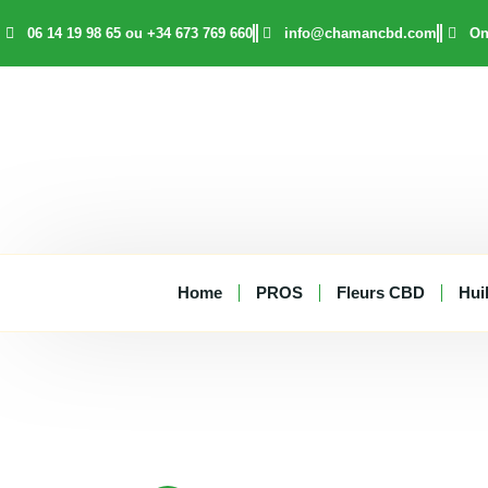
Aller
06 14 19 98 65 ou +34 673 769 660
info@chamancbd.com
On
au
contenu
Home
PROS
Fleurs CBD
Hui