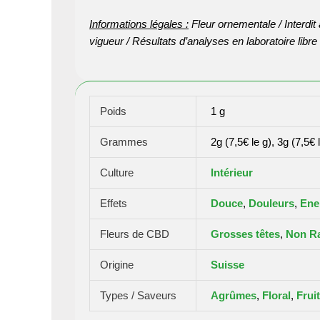
Informations légales :
Fleur ornementale / Interdi
vigueur / Résultats d’analyses en laboratoire libre
Poids
1 g
Grammes
2g (7,5€ le g), 3g (7,5€ 
Culture
Intérieur
Effets
Douce
,
Douleurs
,
Ener
Fleurs de CBD
Grosses têtes
,
Non R
Origine
Suisse
Types / Saveurs
Agrûmes
,
Floral
,
Frui