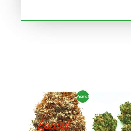
Le
Le
Le
Le
Promo !
prix
prix
prix
prix
initial
actuel
initial
actue
était :
est :
était :
est :
€5,00.
€3,90.
€1,50.
€0,95