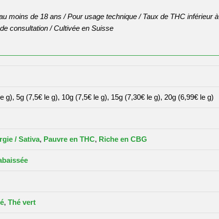
t au moins de 18 ans / Pour usage technique / Taux de THC inférieur
 de consultation / Cultivée en Suisse
le g), 5g (7,5€ le g), 10g (7,5€ le g), 15g (7,30€ le g), 20g (6,99€ le g)
gie / Sativa
,
Pauvre en THC
,
Riche en CBG
abaissée
té
,
Thé vert