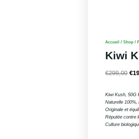
Accueil
/
Shop
/
Kiwi 
€
299,00
€
1
Le
prix
Kiwi Kush, 50G 
initi
Naturelle 100%,
étai
Originale et équi
€29
Réputée contre l
Culture biologiqu