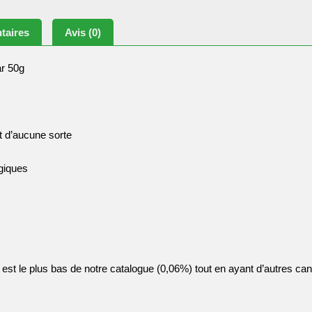
taires
Avis (0)
ar 50g
ut d’aucune sorte
ogiques
x est le plus bas de notre catalogue (0,06%) tout en ayant d’autres c