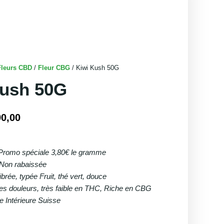
Fleurs CBD
/
Fleur CBG
/ Kiwi Kush 50G
Kush 50G
90,00
Le
prix
Promo spéciale 3,80€ le gramme
al
actuel
 Non rabaissée
t :
est :
librée, typée Fruit, thé vert, douce
9,00.
€190,00.
es douleurs, très faible en THC, Riche en CBG
e Intérieure Suisse