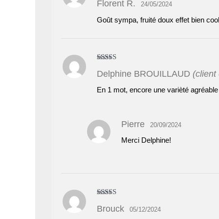
Florent R.
24/05/2024
Goût sympa, fruité doux effet bien coo
Note
5
sur 5
Delphine BROUILLAUD
(client
En 1 mot, encore une varièté agréable
Pierre
20/09/2024
Merci Delphine!
Note
5
sur 5
Brouck
05/12/2024