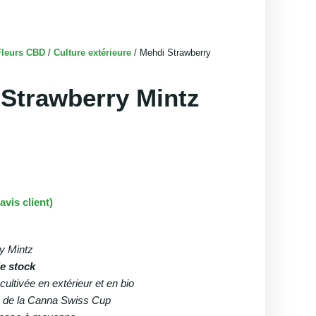
Fleurs CBD
/
Culture extérieure
/ Mehdi Strawberry
Strawberry Mintz
Le
avis client)
prix
actuel
est :
y Mintz
.
€1,90.
e stock
cultivée en extérieur et en bio
e de la Canna Swiss Cup