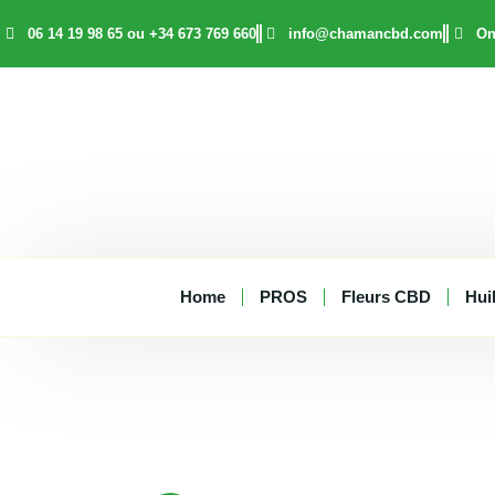
Aller
06 14 19 98 65 ou +34 673 769 660
info@chamancbd.com
On
au
contenu
Home
PROS
Fleurs CBD
Hui