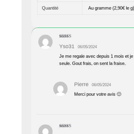
Quantité
Au gramme (2,90€ le g), 
Note
5
sur 5
Yso31
06/05/2024
Je me regale avec depuis 1 mois et je 
seule. Gout frais, on sent la fraise.
Pierre
06/05/2024
Merci pour votre avis 🙂
Note
5
sur 5