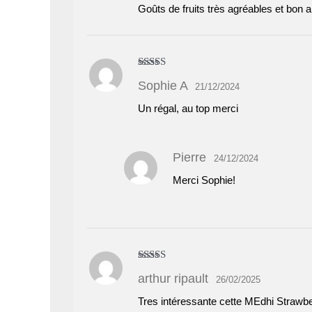
Goûts de fruits très agréables et bon a
Note
5
sur 5
Sophie A
21/12/2024
Un régal, au top merci
Pierre
24/12/2024
Merci Sophie!
Note
4
arthur ripault
26/02/2025
sur 5
Tres intéressante cette MEdhi Strawber