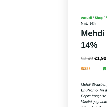
Accueil
/
Shop
/
Mintz 14%
Mehdi 
14%
€
2,90
€
1,90
Le
(
8
prix
Noté
8
4.88
initial
sur 5 basé
sur
était :
Mehdi Strawberr
notations
€2,90
client
En Promo, fin d
Pépite française 
Variété gagnant