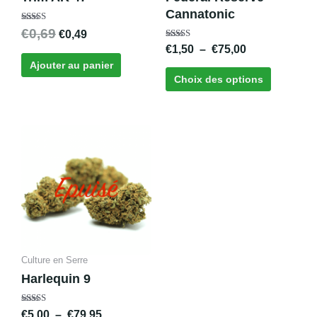
choisies
Cannatonic
sur
Note
€
0,69
€
0,49
la
5.00
sur 5
Note
€
1,50
–
€
75,00
page
4.64
sur 5
Ajouter au panier
du
Choix des options
produit
Plage
Ce
de
produit
prix :
a
€5,00
plusieurs
à
variations.
€79,95
Les
options
peuvent
Culture en Serre
être
Harlequin 9
choisies
sur
Note
€
5,00
–
€
79,95