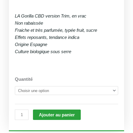
Plage
de
LA Gorilla CBD version Trim, en vrac
prix :
Non rabaissée
€100,00
Fraiche et très parfumée, typée fruit, sucre
à
Effets reposants, tendance indica
€1.000,00
Origine Espagne
Culture biologique sous serre
quantité
Quantité
de
Trim
Gorilla
(vrac)
Ajouter au panier