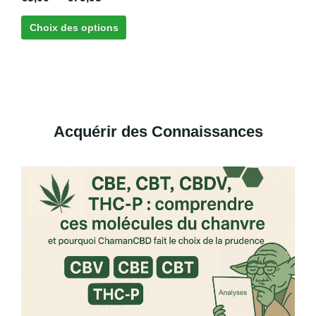
la
4.63
sur 5
page
Choix des options
du
produit
Acquérir des Connaissances