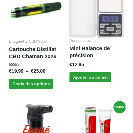
a
€19,99
plusieurs
à
variations.
€25,00
Les
options
peuvent
Accessoires
E-cigarette CBD Vape
être
Mini Balance de
Cartouche Distillat
choisies
précision
CBD Chaman 2026
sur
€
12,95
la
Note
€
19,99
–
€
25,00
page
5.00
Ajouter au panier
sur 5
du
Choix des options
produit
Le
Le
Promo !
prix
prix
initial
actuel
était :
est :
€18,40.
€13,50.