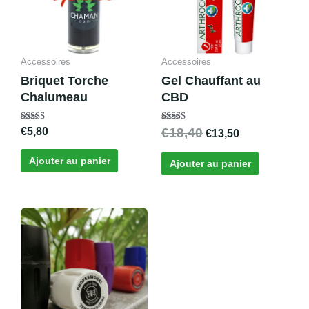
Accessoires
Accessoires
Briquet Torche
Gel Chauffant au
Chalumeau
CBD
Note
Note
€
5,80
€
18,40
€
13,50
4.00
4.67
sur 5
sur 5
Ajouter au panier
Ajouter au panier