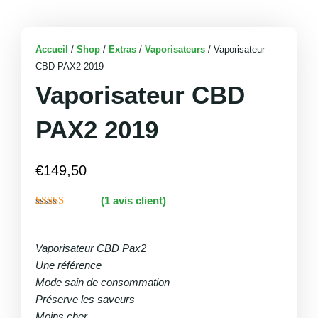
Accueil
/
Shop
/
Extras
/
Vaporisateurs
/ Vaporisateur
CBD PAX2 2019
Vaporisateur CBD
PAX2 2019
€
149,50
(
1
avis client)
Noté
1
4.00
sur 5 basé
sur
Vaporisateur CBD Pax2
notation
client
Une référence
Mode sain de consommation
Préserve les saveurs
Moins cher