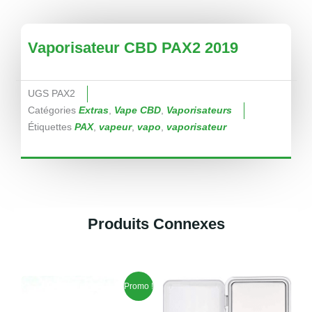
Vaporisateur CBD PAX2 2019
UGS
PAX2
Catégories
Extras
,
Vape CBD
,
Vaporisateurs
Étiquettes
PAX
,
vapeur
,
vapo
,
vaporisateur
Produits Connexes
Produits similaires
Plage
Ce
Promo !
de
produit
prix :