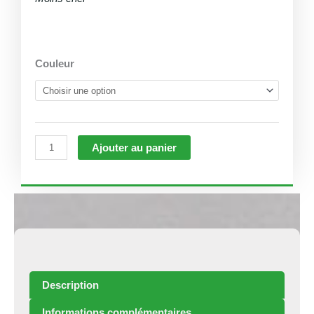
quantité
Couleur
de
Vaporisateur
CBD
PAX2
2019
Ajouter au panier
Description
Informations complémentaires