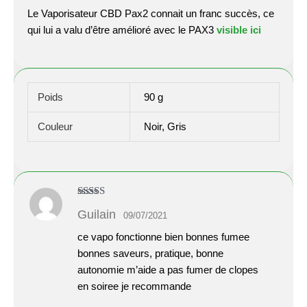
Le Vaporisateur CBD Pax2 connait un franc succès, ce
qui lui a valu d’être amélioré avec le PAX3
visible ici
Poids
90 g
Couleur
Noir, Gris
Note
4
Guilain
09/07/2021
sur 5
ce vapo fonctionne bien bonnes fumee
bonnes saveurs, pratique, bonne
autonomie m’aide a pas fumer de clopes
en soiree je recommande