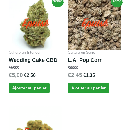
Promo !
Promo !
prix
prix
prix
prix
initial
actuel
initial
actuel
était :
est :
était :
est :
€5,00.
€2,50.
€2,45.
€1,35.
Culture en Intérieur
Culture en Serre
Wedding Cake CBD
L.A. Pop Corn
Note
Note
€
5,00
€
2,45
€
2,50
€
1,35
4.00
5.00
sur 5
sur 5
Ajouter au panier
Ajouter au panier
Plage
Ce
de
produit
prix :
a
€5,00