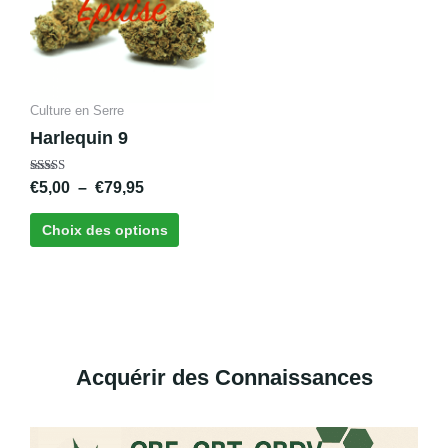
plusieurs
à
variations.
€79,95
Les
options
peuvent
Culture en Serre
être
Harlequin 9
choisies
sur
Note
€
5,00
–
€
79,95
la
4.63
sur 5
page
Choix des options
du
produit
Acquérir des Connaissances