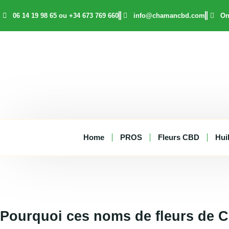
Aller
06 14 19 98 65 ou +34 673 769 660
info@chamancbd.com
On
au
contenu
Home
PROS
Fleurs CBD
Hui
Pourquoi ces noms de fleurs de 