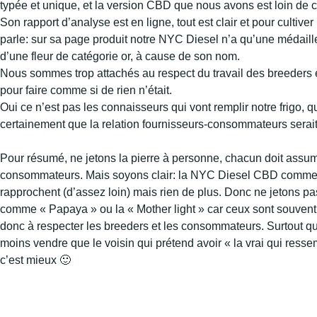
typée et unique, et la version CBD que nous avons est loin de ce
Son rapport d’analyse est en ligne, tout est clair et pour culti
parle: sur sa page produit notre NYC Diesel n’a qu’une médaille d
d’une fleur de catégorie or, à cause de son nom.
Nous sommes trop attachés au respect du travail des breeders et
pour faire comme si de rien n’était.
Oui ce n’est pas les connaisseurs qui vont remplir notre frigo,
certainement que la relation fournisseurs-consommateurs serait
Pour résumé, ne jetons la pierre à personne, chacun doit assu
consommateurs. Mais soyons clair: la NYC Diesel CBD comme l
rapprochent (d’assez loin) mais rien de plus. Donc ne jetons pa
comme « Papaya » ou la « Mother light » car ceux sont souvent d
donc à respecter les breeders et les consommateurs. Surtout que
moins vendre que le voisin qui prétend avoir « la vrai qui ress
c’est mieux 🙂