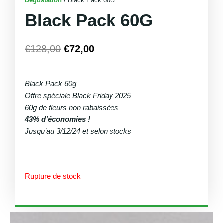
Dégustation
/ Black Pack 60G
Black Pack 60G
€
128,00
€
72,00
Le
Le
prix
prix
Black Pack 60g
initial
actuel
Offre spéciale Black Friday 2025
était :
est :
60g de fleurs non rabaissées
€128,00.
€72,00.
43% d’économies !
Jusqu’au 3/12/24 et selon stocks
Rupture de stock