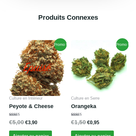
Produits Connexes
Produits similaires
Le
Le
Le
Le
Promo !
Promo !
prix
prix
prix
prix
initial
actuel
initial
actuel
était :
est :
était :
est :
€5,00.
€3,90.
€1,50.
€0,95.
Culture en Intérieur
Culture en Serre
Peyote & Cheese
Orangeka
Note
Note
€
5,00
€
1,50
€
3,90
€
0,95
4.70
4.67
sur 5
sur 5
Ajouter au panier
Ajouter au panier