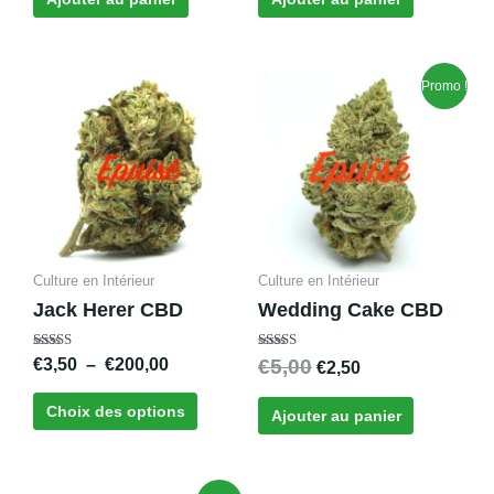
Plage
Le
Le
Ce
Promo !
de
prix
prix
produit
prix :
initial
actuel
a
€3,50
était :
est :
plusieurs
à
€5,00.
€2,50.
variations.
€200,00
Les
options
peuvent
Culture en Intérieur
Culture en Intérieur
être
Jack Herer CBD
Wedding Cake CBD
choisies
sur
Note
Note
€
3,50
–
€
200,00
€
5,00
€
2,50
la
5.00
4.00
sur 5
sur 5
page
Choix des options
Ajouter au panier
du
produit