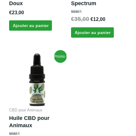
Doux
Spectrum
€
23,00
Note
€
35,00
€
12,00
4.50
sur 5
Ajouter au panier
Ajouter au panier
Le
Le
Promo !
prix
prix
initial
actuel
était :
est :
€19,95.
€11,00.
CBD pour Animaux
Huile CBD pour
Animaux