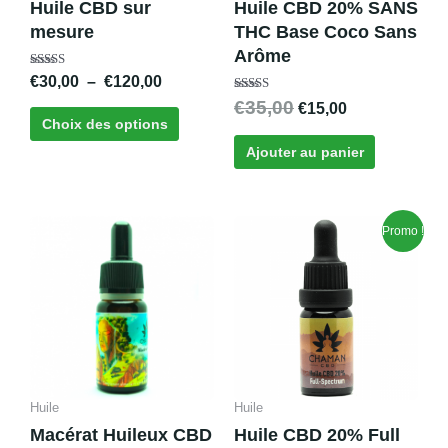
Huile CBD sur
Huile CBD 20% SANS
choisies
mesure
THC Base Coco Sans
sur
Arôme
la
Note
€
30,00
–
€
120,00
page
5.00
sur 5
Note
€
35,00
€
15,00
du
4.80
Choix des options
sur 5
produit
Ajouter au panier
Le
Le
Promo !
prix
prix
initial
actuel
était :
est :
€35,00.
€12,00.
Huile
Huile
Macérat Huileux CBD
Huile CBD 20% Full