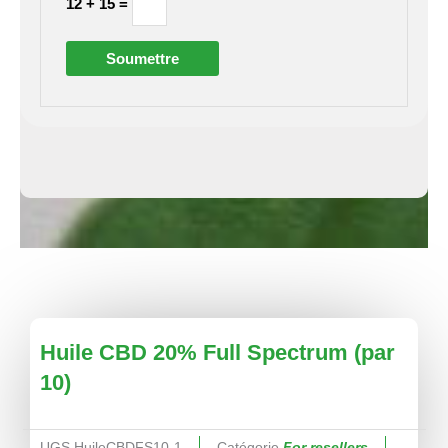
12 + 15 =
Huile CBD 20% Full Spectrum (par
10)
UGS
HuileCBDFS10-1
Catégorie
For resellers