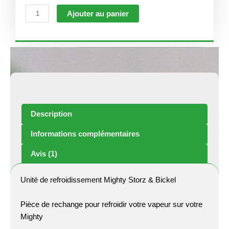
quantité
Ajouter au panier
de
Unité
de
refroidissement
Mighty
Storz
&
Bickel
Description
Informations complémentaires
Avis (1)
Unité de refroidissement Mighty Storz & Bickel
Pièce de rechange pour refroidir votre vapeur sur votre
Mighty