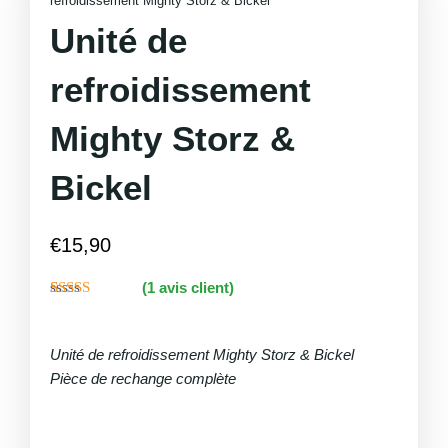
refroidissement Mighty Storz & Bickel
Unité de
refroidissement
Mighty Storz &
Bickel
€
15,90
(
1
avis client)
Noté
1
5.00
sur 5 basé
sur
notation
Unité de refroidissement Mighty Storz & Bickel
client
Pièce de rechange complète