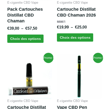
E-cigarette CBD Vape
E-cigarette CBD Vape
être
être
Pack Cartouches
Cartouche Distillat
choisies
choisies
Distillat CBD
CBD Chaman 2026
sur
sur
Chaman
la
la
Note
€
19,99
–
€
25,00
€
39,00
–
€
57,50
page
page
5.00
sur 5
du
du
Choix des options
Choix des options
produit
produit
Le
Le
Plage
Ce
Promo !
Promo !
prix
prix
de
produit
initial
actuel
prix :
a
était :
est :
€25,00
plusieurs
€32,99.
€14,95.
à
variations
€29,99
Les
options
peuvent
E-cigarette CBD Vape
E-cigarette CBD Vape
être
Cartouche Distillat
Vape CBD Pen