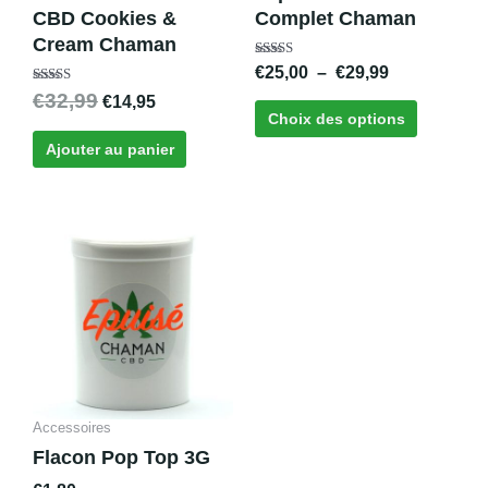
choisies
CBD Cookies &
Complet Chaman
sur
Cream Chaman
la
Note
€
25,00
–
€
29,99
page
4.75
Note
sur 5
€
32,99
€
14,95
du
3.00
Choix des options
sur 5
produit
Ajouter au panier
Accessoires
Flacon Pop Top 3G