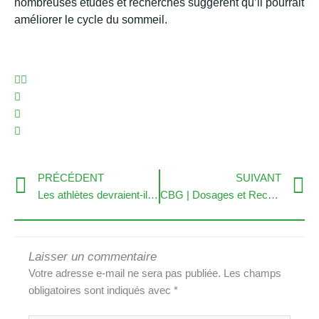
nombreuses études et recherches suggèrent qu’il pourrait
améliorer le cycle du sommeil.
Précédent
S
PRÉCÉDENT
SUIVANT
Les athlètes devraient-ils prendre du CBD ? Tout ce que tu as besoin de savoir
CBG | Dosages et Recommandations
Laisser un commentaire
Votre adresse e-mail ne sera pas publiée.
Les champs
obligatoires sont indiqués avec
*