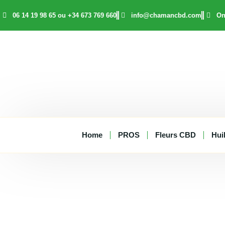
Aller
06 14 19 98 65 ou +34 673 769 660
info@chamancbd.com
On
au
contenu
Home
PROS
Fleurs CBD
Hui