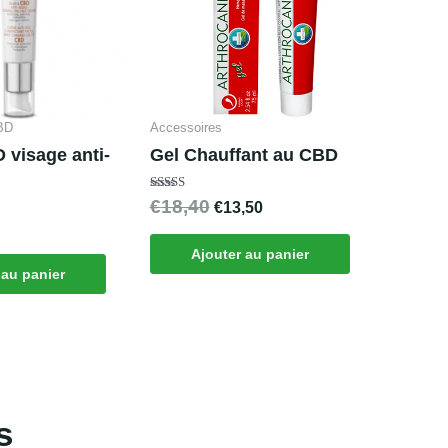
BD
Accessoires
visage anti-
Gel Chauffant au CBD
Note
€
18,40
€
13,50
4.67
sur 5
Ajouter au panier
 au panier
s