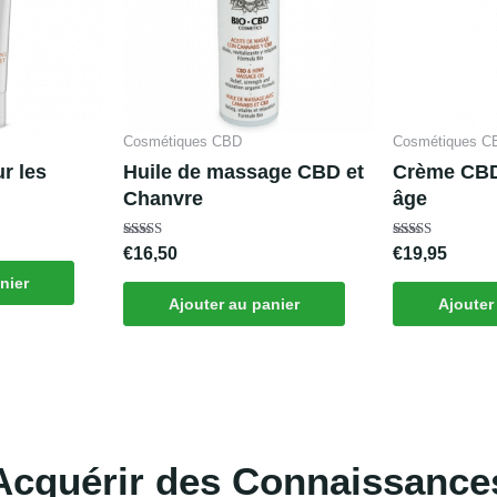
Cosmétiques CBD
Cosmétiques C
r les
Huile de massage CBD et
Crème CBD 
Chanvre
âge
Note
Note
€
16,50
€
19,95
4.00
4.67
sur 5
sur 5
nier
Ajouter au panier
Ajouter
Acquérir des Connaissance