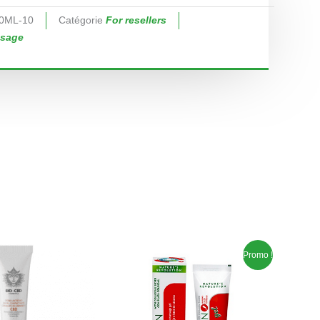
0ML-10
Catégorie
For resellers
sage
Le
Le
Promo !
prix
prix
initial
actuel
était :
est :
€18,40.
€13,50.